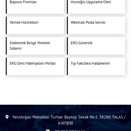
Başvuru Formları
Hızıroğlu Uygulama Oteli
Yemek Hizmetleri
Webmail Posta Servisi
Elektronik Belge Yönetim
ERÜ Güvenlik
Sistemi
ERÜ Ders Materyalleri Portali
Tıp Fakültesi Hastaneleri
Yenidoğan Mahallesi Turhan Baytop Sokak No:1 38280 TALAS /
KAYSERİ