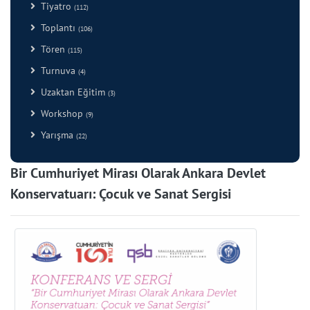
Tiyatro
(112)
Toplantı
(106)
Tören
(115)
Turnuva
(4)
Uzaktan Eğitim
(3)
Workshop
(9)
Yarışma
(22)
Bir Cumhuriyet Mirası Olarak Ankara Devlet
Konservatuarı: Çocuk ve Sanat Sergisi