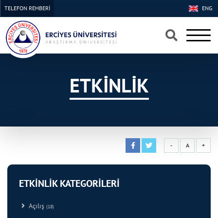
TELEFON REHBERİ
ENG
×
×
ETKİNLİK
-
A
+
ETKİNLİK KATEGORİLERİ
Açılış
(18)