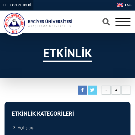
TELEFON REHBERİ
ENG
×
×
ETKİNLİK
-
A
+
ETKİNLİK KATEGORİLERİ
Açılış
(18)