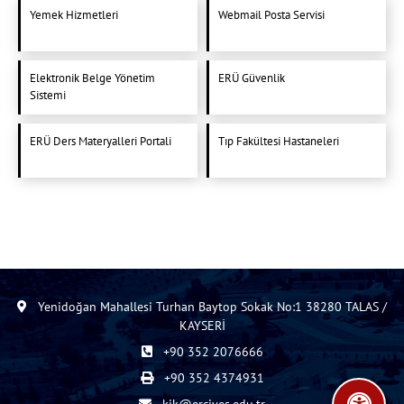
Yemek Hizmetleri
Webmail Posta Servisi
Elektronik Belge Yönetim
ERÜ Güvenlik
Sistemi
ERÜ Ders Materyalleri Portali
Tıp Fakültesi Hastaneleri
Yenidoğan Mahallesi Turhan Baytop Sokak No:1 38280 TALAS /
KAYSERİ
+90 352 2076666
+90 352 4374931
kik@erciyes.edu.tr