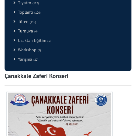
Tiyatro
(112)
Toplantı
(106)
Tören
(115)
Turnuva
(4)
Uzaktan Eğitim
(3)
Workshop
(9)
Yarışma
(22)
Çanakkale Zaferi Konseri