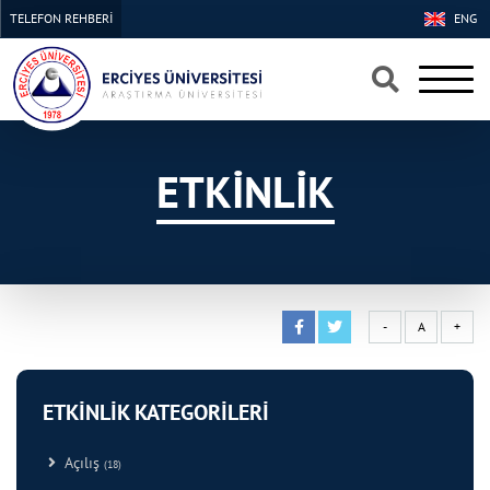
TELEFON REHBERİ
ENG
×
×
ETKİNLİK
-
A
+
ETKİNLİK KATEGORİLERİ
Açılış
(18)