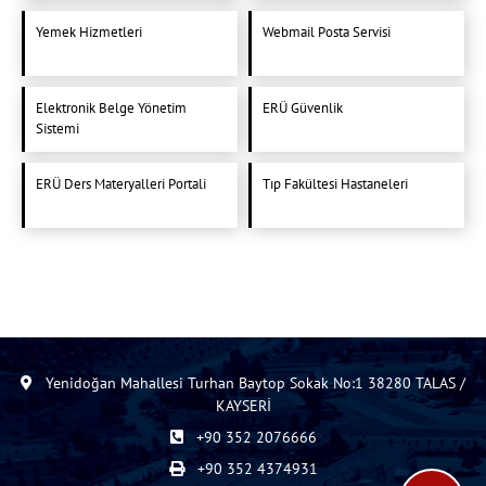
Yemek Hizmetleri
Webmail Posta Servisi
Elektronik Belge Yönetim
ERÜ Güvenlik
Sistemi
ERÜ Ders Materyalleri Portali
Tıp Fakültesi Hastaneleri
Yenidoğan Mahallesi Turhan Baytop Sokak No:1 38280 TALAS /
KAYSERİ
+90 352 2076666
+90 352 4374931