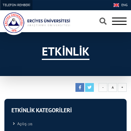
TELEFON REHBERİ
ENG
×
×
ETKİNLİK
-
A
+
ETKİNLİK KATEGORİLERİ
Açılış
(18)