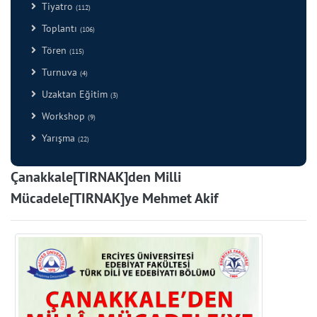
Tiyatro
(112)
Toplantı
(106)
Tören
(115)
Turnuva
(4)
Uzaktan Eğitim
(3)
Workshop
(9)
Yarışma
(22)
Çanakkale[TIRNAK]den Milli
Mücadele[TIRNAK]ye Mehmet Akif