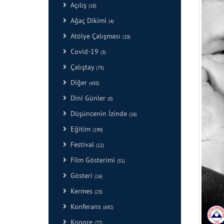
Açılış
(18)
Ağaç Dikimi
(4)
Atölye Çalışması
(10)
Covid-19
(3)
Çalıştay
(75)
Diğer
(435)
Dini Günler
(0)
Düşüncenin İzinde
(16)
Eğitim
(190)
Festival
(12)
Film Gösterimi
(51)
Gösteri
(16)
Kermes
(23)
Konferans
(692)
Kongre
(77)