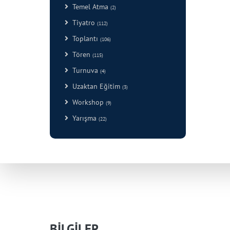
Temel Atma
(2)
Tiyatro
(112)
Toplantı
(106)
Tören
(115)
Turnuva
(4)
Uzaktan Eğitim
(3)
Workshop
(9)
Yarışma
(22)
BİLGİLER