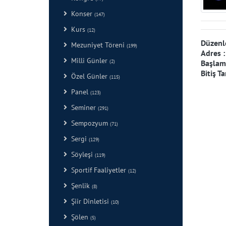
Konser
(147)
Kurs
(12)
Düzenl
Mezuniyet Töreni
(199)
Adres 
Milli Günler
(2)
Başlama
Bitiş Ta
Özel Günler
(115)
Panel
(123)
Seminer
(291)
Sempozyum
(71)
Sergi
(129)
Söyleşi
(119)
Sportif Faaliyetler
(12)
Şenlik
(8)
Şiir Dinletisi
(10)
Şölen
(5)