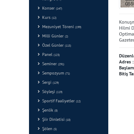
Konser
(147)
Kurs
(12)
Konuşm
Mezuniyet Töreni
Hilmi 
(199)
Optimar
Milli Günler
(2)
Gazetec
Özel Günler
(115)
Panel
Düzenl
(123)
Adres 
Seminer
(291)
Başlama
Sempozyum
Bitiş Ta
(71)
Sergi
(129)
Söyleşi
(119)
Sportif Faaliyetler
(12)
Şenlik
(8)
Şiir Dinletisi
(10)
Şölen
(5)