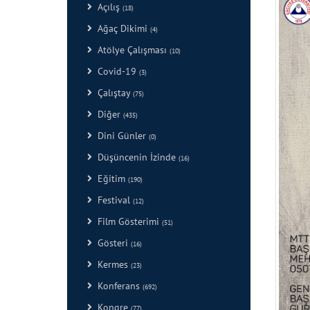
Açılış
(18)
Ağaç Dikimi
(4)
Atölye Çalışması
(10)
Covid-19
(3)
Çalıştay
(75)
Diğer
(435)
Dini Günler
(0)
Düşüncenin İzinde
(16)
Eğitim
(190)
Festival
(12)
Film Gösterimi
(51)
Gösteri
(16)
Kermes
(23)
Konferans
(692)
Kongre
(77)