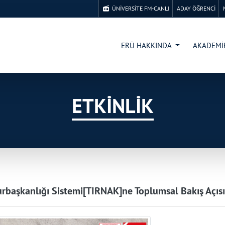
ÜNİVERSİTE FM-CANLI
ADAY ÖĞRENCİ
ERÜ HAKKINDA
AKADEM
ETKİNLİK
başkanlığı Sistemi[TIRNAK]ne Toplumsal Bakış Açısı