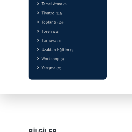
Temel Atma
(2)
Tiyatro
(112)
Toplantı
(106)
Tören
(115)
Turnuva
(4)
Uzaktan Eğitim
(3)
Workshop
(9)
Yarışma
(22)
BİLGİLER