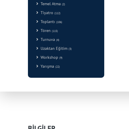
Temel Atma
(2)
Tiyatro
(112)
Toplantı
(106)
Tören
(115)
Turnuva
(4)
Uzaktan Eğitim
(3)
Workshop
(9)
Yarışma
(22)
BİLGİLER