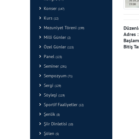
Konser
(147)
Kurs
(12)
Düzenl
Mezuniyet Töreni
(199)
Adres 
Milli Günler
(2)
Başlama
Bitiş Ta
Özel Günler
(115)
Panel
(123)
Seminer
(291)
Sempozyum
(71)
Sergi
(129)
Söyleşi
(119)
Sportif Faaliyetler
(12)
Şenlik
(8)
Şiir Dinletisi
(10)
Şölen
(5)