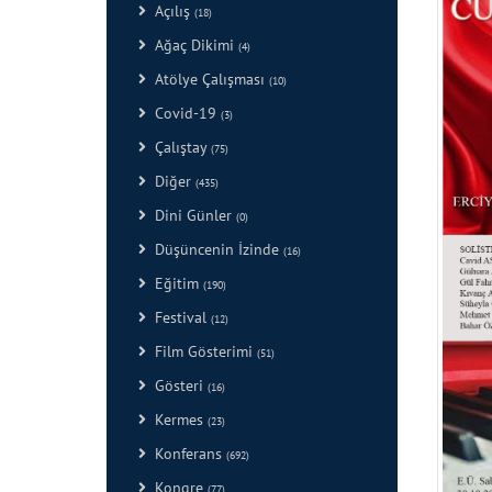
Açılış
(18)
Ağaç Dikimi
(4)
Atölye Çalışması
(10)
Covid-19
(3)
Çalıştay
(75)
Diğer
(435)
Dini Günler
(0)
Düşüncenin İzinde
(16)
Eğitim
(190)
Festival
(12)
Film Gösterimi
(51)
Gösteri
(16)
Kermes
(23)
Konferans
(692)
Kongre
(77)