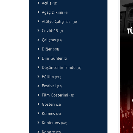
Açılış
(18)
Ağaç Dikimi
(4)
Atölye Çalışması
(10)
Covid-19
(3)
Çalıştay
(75)
Diğer
(435)
Dini Günler
(0)
Düşüncenin İzinde
(16)
Eğitim
(190)
Festival
(12)
Film Gösterimi
(51)
Gösteri
(16)
Kermes
(23)
Konferans
(692)
Kongre
(77)