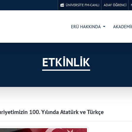
ÜNİVERSİTE FM-CANLI
ADAY ÖĞRENCİ
ERÜ HAKKINDA
AKADEM
ETKİNLİK
iyetimizin 100. Yılında Atatürk ve Türkçe