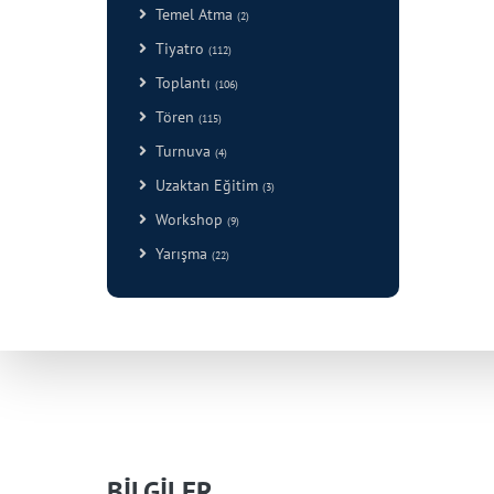
Temel Atma
(2)
Tiyatro
(112)
Toplantı
(106)
Tören
(115)
Turnuva
(4)
Uzaktan Eğitim
(3)
Workshop
(9)
Yarışma
(22)
BİLGİLER