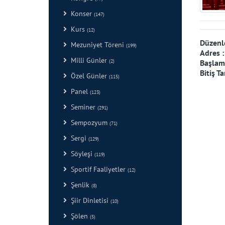
Konser
(147)
Kurs
(12)
Düzenl
Mezuniyet Töreni
(199)
Adres 
Milli Günler
Başlama
(2)
Bitiş Ta
Özel Günler
(115)
Panel
(123)
Seminer
(291)
Sempozyum
(71)
Sergi
(129)
Söyleşi
(119)
Sportif Faaliyetler
(12)
Şenlik
(8)
Şiir Dinletisi
(10)
Şölen
(5)