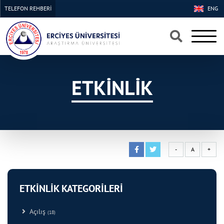
TELEFON REHBERİ
ENG
×
×
ETKİNLİK
-
A
+
ETKİNLİK KATEGORİLERİ
Açılış
(18)