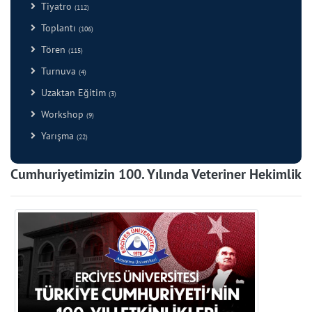
Tiyatro
(112)
Toplantı
(106)
Tören
(115)
Turnuva
(4)
Uzaktan Eğitim
(3)
Workshop
(9)
Yarışma
(22)
Cumhuriyetimizin 100. Yılında Veteriner Hekimlik