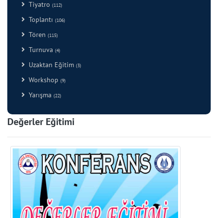
Tiyatro
(112)
Toplantı
(106)
Tören
(115)
Turnuva
(4)
Uzaktan Eğitim
(3)
Workshop
(9)
Yarışma
(22)
Değerler Eğitimi