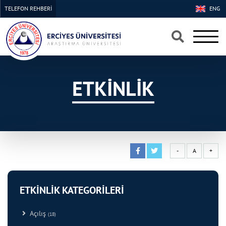
TELEFON REHBERİ
ENG
×
×
ETKİNLİK
-
A
+
ETKİNLİK KATEGORİLERİ
Açılış
(18)