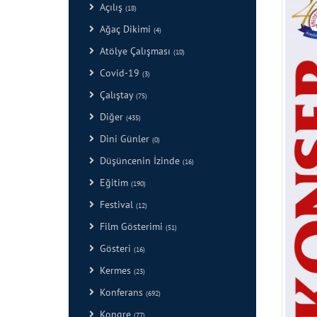
Açılış
(18)
Ağaç Dikimi
(4)
Atölye Çalışması
(10)
Covid-19
(3)
Çalıştay
(75)
Diğer
(435)
Dini Günler
(0)
Düşüncenin İzinde
(16)
Eğitim
(190)
Festival
(12)
Film Gösterimi
(51)
Gösteri
(16)
Kermes
(23)
Konferans
(692)
Kongre
(77)