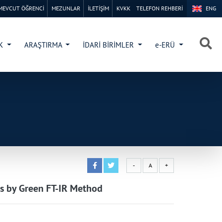
MEVCUT ÖĞRENCİ
MEZUNLAR
İLETİŞİM
KVKK
TELEFON REHBERİ
ENG
×
×
İK
ARAŞTIRMA
İDARİ BİRİMLER
e-ERÜ
-
A
+
ies by Green FT-IR Method