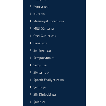
Konser
(147)
Kurs
(12)
Mezuniyet Töreni
(199)
Milli Günler
(2)
Özel Günler
(115)
Panel
(123)
Seminer
(291)
Sempozyum
(71)
Sergi
(129)
Söyleşi
(119)
Sportif Faaliyetler
(12)
Şenlik
(8)
Şiir Dinletisi
(10)
Şölen
(5)