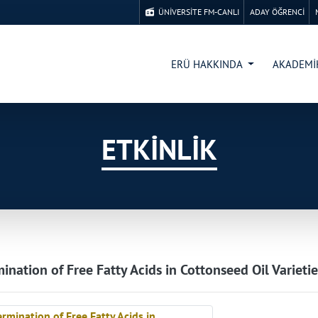
ÜNİVERSİTE FM-CANLI
ADAY ÖĞRENCİ
ERÜ HAKKINDA
AKADEM
ETKİNLİK
ination of Free Fatty Acids in Cottonseed Oil Variet