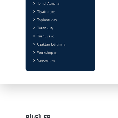
Temel Atma
(2)
Tiyatro
(112)
Toplantı
(106)
Tören
(115)
Turnuva
(4)
Uzaktan Eğitim
(3)
Workshop
(9)
Yarışma
(22)
BİLGİLER