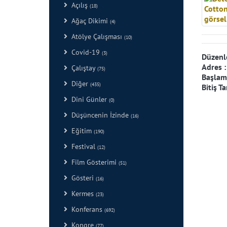
Açılış
(18)
Ağaç Dikimi
(4)
Atölye Çalışması
(10)
Covid-19
(3)
Düzenl
Adres 
Çalıştay
(75)
Başlama
Diğer
(435)
Bitiş Ta
Dini Günler
(0)
Düşüncenin İzinde
(16)
Eğitim
(190)
Festival
(12)
Film Gösterimi
(51)
Gösteri
(16)
Kermes
(23)
Konferans
(692)
Kongre
(77)