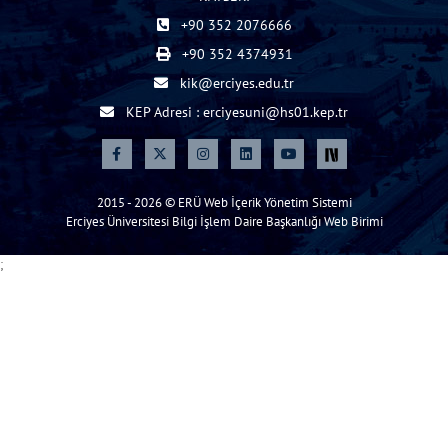
+90 352 2076666
+90 352 4374931
kik@erciyes.edu.tr
KEP Adresi : erciyesuni@hs01.kep.tr
2015 - 2026 © ERÜ Web İçerik Yönetim Sistemi
Erciyes Üniversitesi Bilgi İşlem Daire Başkanlığı Web Birimi
;