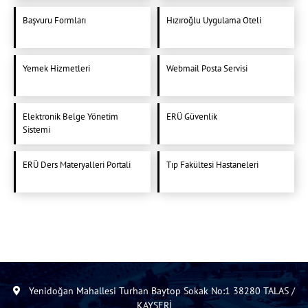
Başvuru Formları
Hızıroğlu Uygulama Oteli
Yemek Hizmetleri
Webmail Posta Servisi
Elektronik Belge Yönetim
ERÜ Güvenlik
Sistemi
ERÜ Ders Materyalleri Portali
Tıp Fakültesi Hastaneleri
Yenidoğan Mahallesi Turhan Baytop Sokak No:1 38280 TALAS /
KAYSERİ