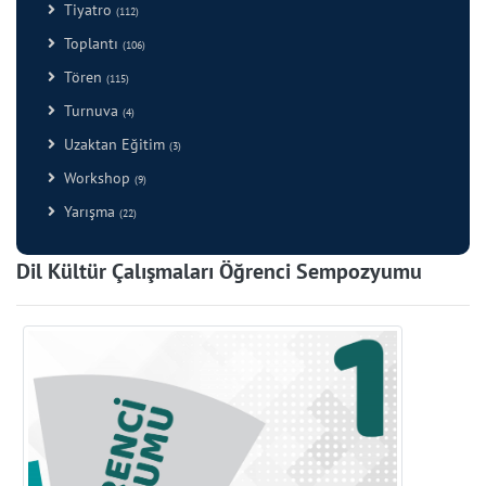
Tiyatro
(112)
Toplantı
(106)
Tören
(115)
Turnuva
(4)
Uzaktan Eğitim
(3)
Workshop
(9)
Yarışma
(22)
Dil Kültür Çalışmaları Öğrenci Sempozyumu