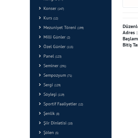
Konser
(147)
Kurs
(12)
Düzenl
Mezuniyet Töreni
(199)
Adres 
Milli Günler
(2)
Başlama
Bitiş Ta
Özel Günler
(115)
Panel
(123)
Seminer
(291)
Sempozyum
(71)
Sergi
(129)
Söyleşi
(119)
Sportif Faaliyetler
(12)
Şenlik
(8)
Şiir Dinletisi
(10)
Şölen
(5)