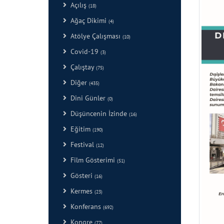
Açılış
(18)
Ağaç Dikimi
(4)
Atölye Çalışması
(10)
Covid-19
(3)
Çalıştay
(75)
Diğer
(435)
Dini Günler
(0)
Düşüncenin İzinde
(16)
Eğitim
(190)
Festival
(12)
Film Gösterimi
(51)
Gösteri
(16)
Kermes
(23)
Konferans
(692)
Kongre
(77)