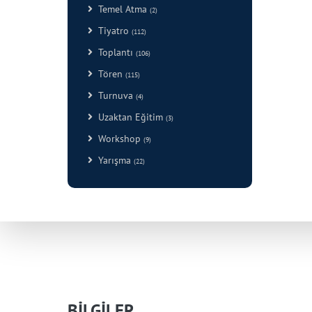
Temel Atma
(2)
Tiyatro
(112)
Toplantı
(106)
Tören
(115)
Turnuva
(4)
Uzaktan Eğitim
(3)
Workshop
(9)
Yarışma
(22)
BİLGİLER