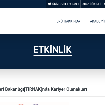
ÜNİVERSİTE FM-CANLI
ADAY ÖĞRENCİ
ERÜ HAKKINDA
AKADEM
ETKİNLİK
leri Bakanlığı[TIRNAK]nda Kariyer Olanakları