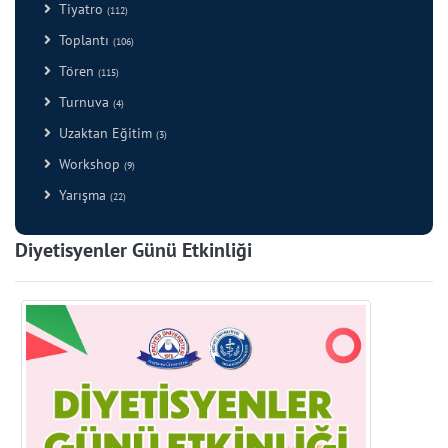
Tiyatro
(112)
Toplantı
(106)
Tören
(115)
Turnuva
(4)
Uzaktan Eğitim
(3)
Workshop
(9)
Yarışma
(22)
Diyetisyenler Günü Etkinliği