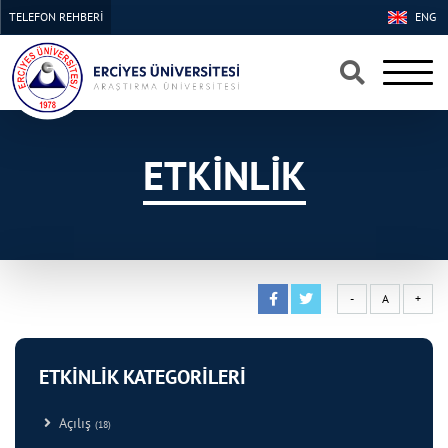
TELEFON REHBERİ
ENG
×
×
ETKİNLİK
-
A
+
ETKİNLİK KATEGORİLERİ
Açılış
(18)