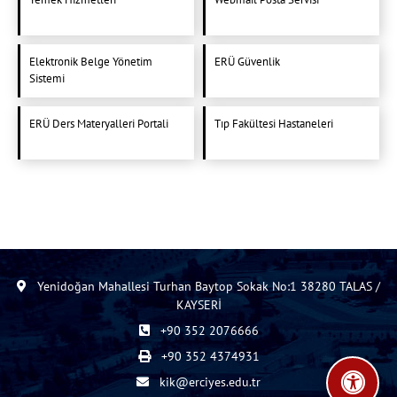
Elektronik Belge Yönetim
ERÜ Güvenlik
Sistemi
ERÜ Ders Materyalleri Portali
Tıp Fakültesi Hastaneleri
Yenidoğan Mahallesi Turhan Baytop Sokak No:1 38280 TALAS /
KAYSERİ
+90 352 2076666
+90 352 4374931
kik@erciyes.edu.tr