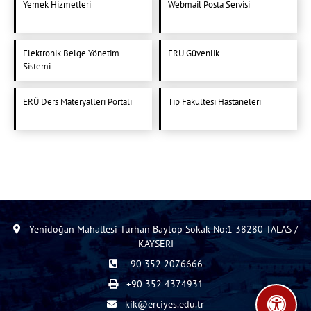
Yemek Hizmetleri
Webmail Posta Servisi
Elektronik Belge Yönetim
ERÜ Güvenlik
Sistemi
ERÜ Ders Materyalleri Portali
Tıp Fakültesi Hastaneleri
Yenidoğan Mahallesi Turhan Baytop Sokak No:1 38280 TALAS /
KAYSERİ
+90 352 2076666
+90 352 4374931
kik@erciyes.edu.tr