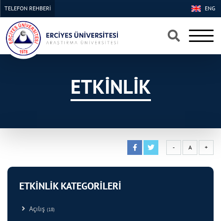
TELEFON REHBERİ
ENG
×
×
ETKİNLİK
-
A
+
ETKİNLİK KATEGORİLERİ
Açılış
(18)