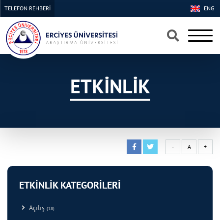
TELEFON REHBERİ
ENG
×
×
ETKİNLİK
-
A
+
ETKİNLİK KATEGORİLERİ
Açılış
(18)