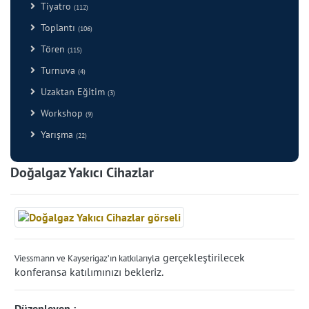
Tiyatro
(112)
Toplantı
(106)
Tören
(115)
Turnuva
(4)
Uzaktan Eğitim
(3)
Workshop
(9)
Yarışma
(22)
Doğalgaz Yakıcı Cihazlar
a gerçekleştirilecek
Viessmann ve Kayserigaz’ın katkılarıyl
konferansa katılımınızı bekleriz.
Düzenleyen :