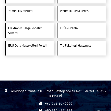
Yemek Hizmetleri
Webmail Posta Servisi
Elektronik Belge Yönetim
ERÜ Güvenlik
Sistemi
ERÜ Ders Materyalleri Portali
Tıp Fakültesi Hastaneleri
Yenidoğan Mahallesi Turhan Baytop Sokak No:1 38280 TALAS /
KAYSERİ
+90 352 2076666
+90 352 4374931