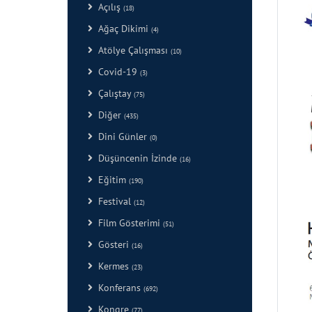
Açılış
(18)
Ağaç Dikimi
(4)
Atölye Çalışması
(10)
Covid-19
(3)
Çalıştay
(75)
Diğer
(435)
Dini Günler
(0)
Düşüncenin İzinde
(16)
Eğitim
(190)
Festival
(12)
Film Gösterimi
(51)
Gösteri
(16)
Kermes
(23)
Konferans
(692)
Kongre
(77)