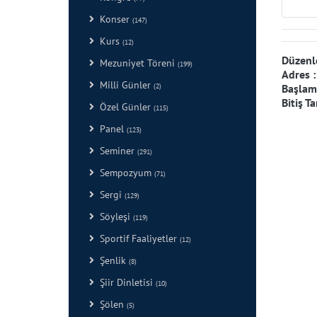
Konser
(147)
Kurs
(12)
Düzenl
Mezuniyet Töreni
(199)
Adres 
Milli Günler
Başlama
(2)
Bitiş Ta
Özel Günler
(115)
Panel
(123)
Seminer
(291)
Sempozyum
(71)
Sergi
(129)
Söyleşi
(119)
Sportif Faaliyetler
(12)
Şenlik
(8)
Şiir Dinletisi
(10)
Şölen
(5)