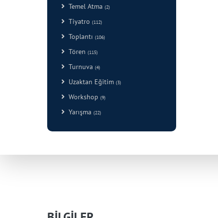
Temel Atma
(2)
Tiyatro
(112)
Toplantı
(106)
Tören
(115)
Turnuva
(4)
Uzaktan Eğitim
(3)
Workshop
(9)
Yarışma
(22)
BİLGİLER