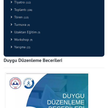
Tiyatro
(112)
Toplantı
(106)
Tören
(115)
Turnuva
(4)
Uzaktan Eğitim
(3)
Workshop
(9)
Yarışma
(22)
Duygu Düzenleme Becerileri