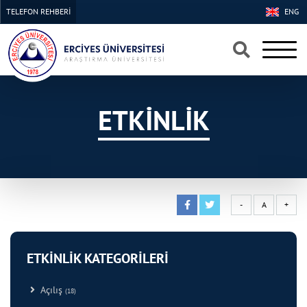
TELEFON REHBERİ
ENG
×
×
ETKİNLİK
-
A
+
ETKİNLİK KATEGORİLERİ
Açılış
(18)