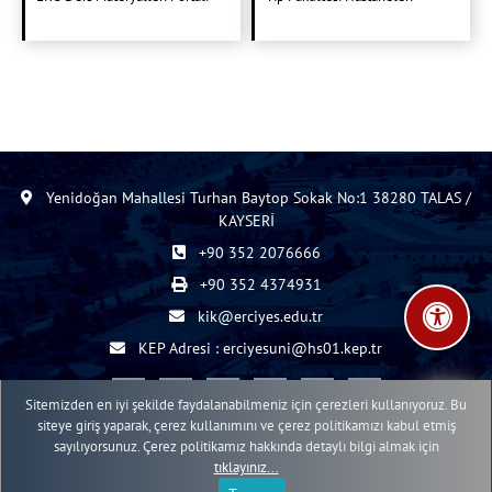
Yenidoğan Mahallesi Turhan Baytop Sokak No:1 38280 TALAS /
KAYSERİ
+90 352 2076666
+90 352 4374931
kik@erciyes.edu.tr
KEP Adresi : erciyesuni@hs01.kep.tr
Sitemizden en iyi şekilde faydalanabilmeniz için çerezleri kullanıyoruz. Bu
siteye giriş yaparak, çerez kullanımını ve çerez politikamızı kabul etmiş
sayılıyorsunuz. Çerez politikamız hakkında detaylı bilgi almak için
2015 - 2026 © ERÜ Web İçerik Yönetim Sistemi
tıklayınız...
Erciyes Üniversitesi Bilgi İşlem Daire Başkanlığı Web Birimi