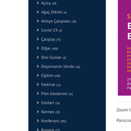
Açılış
(18)
Ağaç Dikimi
(4)
Atölye Çalışması
(10)
Covid-19
(3)
Çalıştay
(75)
Diğer
(435)
Dini Günler
(0)
Düşüncenin İzinde
(16)
Eğitim
(190)
Festival
(12)
Film Gösterimi
(51)
Gösteri
(16)
Zoom I
Kermes
(23)
Passco
Konferans
(692)
Kongre
(77)