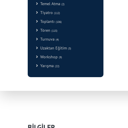
Temel Atma
(2)
Tiyatro
(112)
Toplantı
(106)
Tören
(115)
Turnuva
(4)
Uzaktan Eğitim
(3)
Workshop
(9)
Yarışma
(22)
BİLGİLER