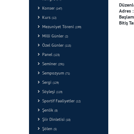
Düzenl
Konser
(147)
Adres 
Başlama
Kurs
(12)
Bitiş Ta
Mezuniyet Töreni
(199)
Milli Günler
(2)
Özel Günler
(115)
Panel
(123)
Seminer
(291)
Sempozyum
(71)
Sergi
(129)
Söyleşi
(119)
Sportif Faaliyetler
(12)
Şenlik
(8)
Şiir Dinletisi
(10)
Şölen
(5)