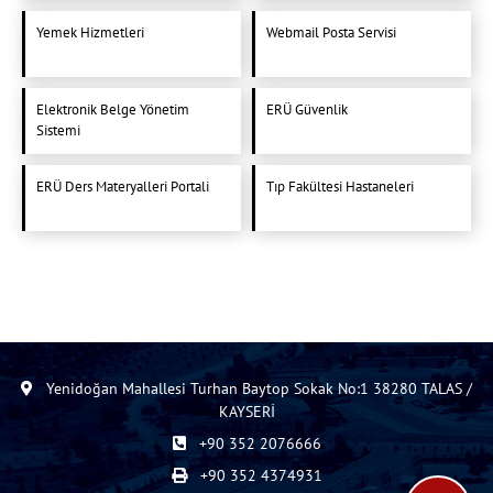
Yemek Hizmetleri
Webmail Posta Servisi
Elektronik Belge Yönetim
ERÜ Güvenlik
Sistemi
ERÜ Ders Materyalleri Portali
Tıp Fakültesi Hastaneleri
Yenidoğan Mahallesi Turhan Baytop Sokak No:1 38280 TALAS /
KAYSERİ
+90 352 2076666
+90 352 4374931