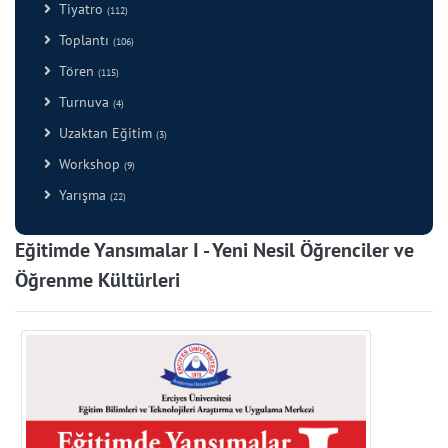
Tiyatro
(112)
Toplantı
(106)
Tören
(115)
Turnuva
(4)
Uzaktan Eğitim
(3)
Workshop
(9)
Yarışma
(22)
Eğitimde Yansımalar I - Yeni Nesil Öğrenciler ve
Öğrenme Kültürleri