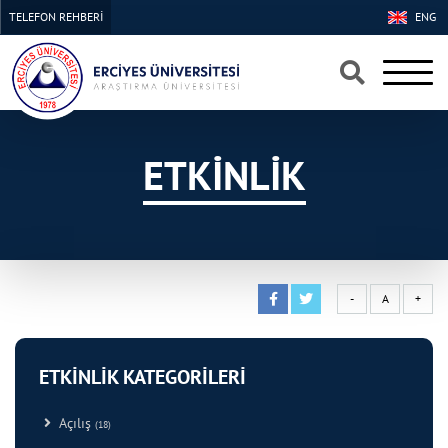
TELEFON REHBERİ
ENG
×
×
ETKİNLİK
-
A
+
ETKİNLİK KATEGORİLERİ
Açılış
(18)