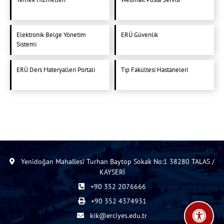
Elektronik Belge Yönetim
ERÜ Güvenlik
Sistemi
ERÜ Ders Materyalleri Portali
Tıp Fakültesi Hastaneleri
Yenidoğan Mahallesi Turhan Baytop Sokak No:1 38280 TALAS /
KAYSERİ
+90 352 2076666
+90 352 4374931
kik@erciyes.edu.tr