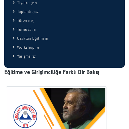
Tiyatro
(112)
Toplantı
(106)
Tören
(115)
Turnuva
(4)
Uzaktan Eğitim
(3)
Workshop
(9)
Yarışma
(22)
Eğitime ve Girişimciliğe Farklı Bir Bakış