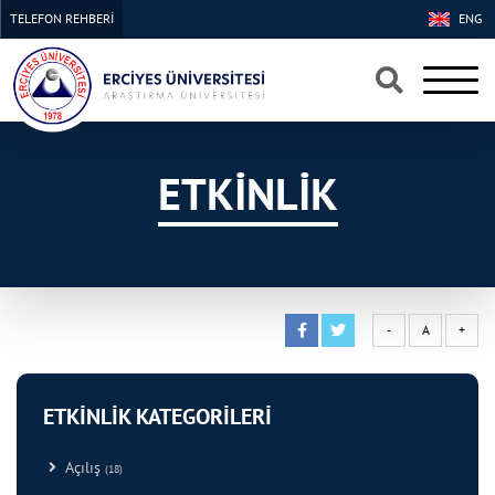
TELEFON REHBERİ
ENG
×
×
ETKİNLİK
-
A
+
ETKİNLİK KATEGORİLERİ
Açılış
(18)