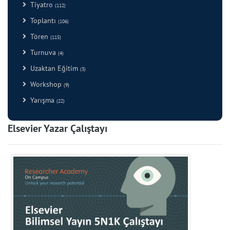
Tiyatro
(112)
Toplantı
(106)
Tören
(115)
Turnuva
(4)
Uzaktan Eğitim
(3)
Workshop
(9)
Yarışma
(22)
Elsevier Yazar Çalıştayı