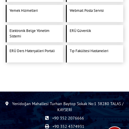
Yemek Hizmetleri
Webmail Posta Servisi
Elektronik Belge Yönetim
ERÜ Güvenlik
Sistemi
ERÜ Ders Materyalleri Portali
Tıp Fakültesi Hastaneleri
Yenidoğan Mahallesi Turhan Baytop Sokak No:1 38280 TALAS /
KAYSERİ
+90 352 2076666
+90 352 4374931