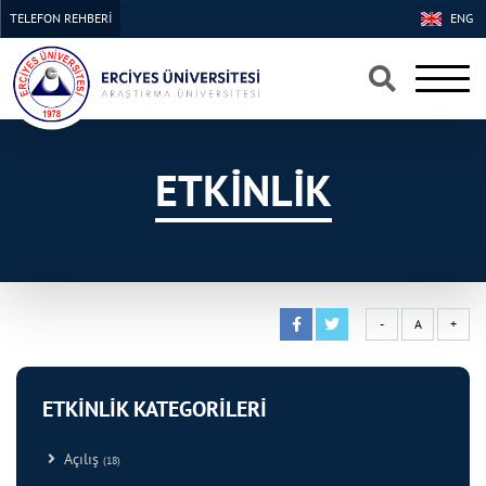
TELEFON REHBERİ
ENG
×
×
ETKİNLİK
-
A
+
ETKİNLİK KATEGORİLERİ
Açılış
(18)