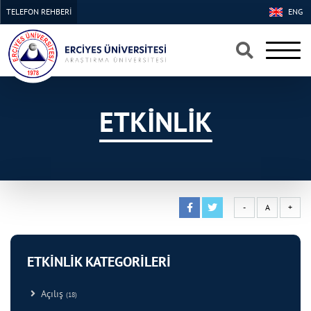
TELEFON REHBERİ
ENG
×
×
ETKİNLİK
-
A
+
ETKİNLİK KATEGORİLERİ
Açılış
(18)