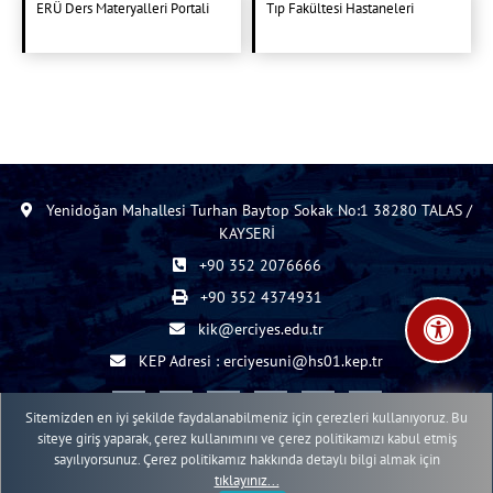
ERÜ Ders Materyalleri Portali
Tıp Fakültesi Hastaneleri
Yenidoğan Mahallesi Turhan Baytop Sokak No:1 38280 TALAS /
KAYSERİ
+90 352 2076666
+90 352 4374931
kik@erciyes.edu.tr
KEP Adresi : erciyesuni@hs01.kep.tr
Sitemizden en iyi şekilde faydalanabilmeniz için çerezleri kullanıyoruz. Bu
siteye giriş yaparak, çerez kullanımını ve çerez politikamızı kabul etmiş
sayılıyorsunuz. Çerez politikamız hakkında detaylı bilgi almak için
2015 - 2026 © ERÜ Web İçerik Yönetim Sistemi
tıklayınız...
Erciyes Üniversitesi Bilgi İşlem Daire Başkanlığı Web Birimi