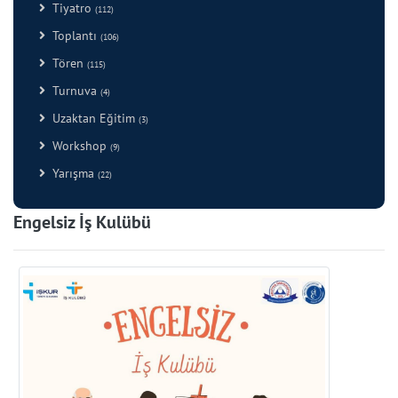
Tiyatro
(112)
Toplantı
(106)
Tören
(115)
Turnuva
(4)
Uzaktan Eğitim
(3)
Workshop
(9)
Yarışma
(22)
Engelsiz İş Kulübü