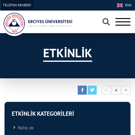
TELEFON REHBERİ
ENG
×
×
ETKİNLİK
-
A
+
ETKİNLİK KATEGORİLERİ
Açılış
(18)