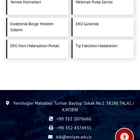
Yemek Hizmetleri
Webmail Posta Servisi
Elektronik Belge Yönetim
ERÜ Güvenlik
Sistemi
ERÜ Ders Materyalleri Portali
Tıp Fakültesi Hastaneleri
Yenidoğan Mahallesi Turhan Baytop Sokak No:1 38280 TALAS /
KAYSERİ
+90 352 2076666
+90 352 4374931
kik@erciyes.edu.tr