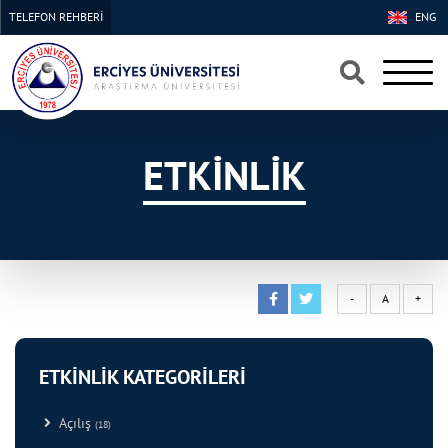
TELEFON REHBERİ
ENG
×
×
ETKİNLİK
-
A
+
ETKİNLİK KATEGORİLERİ
Açılış
(18)