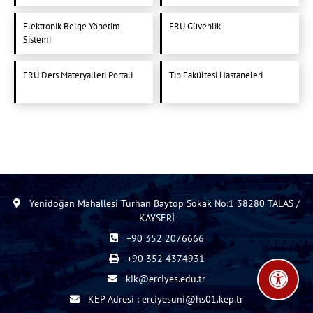
Elektronik Belge Yönetim
ERÜ Güvenlik
Sistemi
ERÜ Ders Materyalleri Portali
Tıp Fakültesi Hastaneleri
Yenidoğan Mahallesi Turhan Baytop Sokak No:1 38280 TALAS /
KAYSERİ
+90 352 2076666
+90 352 4374931
kik@erciyes.edu.tr
KEP Adresi : erciyesuni@hs01.kep.tr