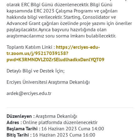
olarak ERC Bilgi Günü düzenlenecektir. Bilgi Günü
kapsamında ERC 2023 Çalışma Programı ve çağrıları
hakkında bilgi verilecektir. Starting, Consolidator ve
Advanced Grant çağrıları özelinde proje yazımı için öneriler
paylaşılacaktır. Ayrıca başvuru hazırlığında olan
araştırmacılarımız soru sorma imkanı bulabilecektir.
Toplantı Katılım Linki :
https://erciyes-edu-
tr.zoom.us/j/95217039158?
pwd=K3RMNDVLZ0ZrSEludlhadkxDanlYQT09
Detaylı Bilgi ve Destek İçin;
Erciyes Üniversitesi Araştırma Dekanlığı
ardek@erciyes.edu.tr
Düzenleyen :
Araştırma Dekanlığı
Adres :
Online platformda düzenlenecektir
Başlama Tarihi :
16 Haziran 2023 Cuma 14:00
Bitiş Tarihi :
16 Haziran 2023 Cuma 16:00