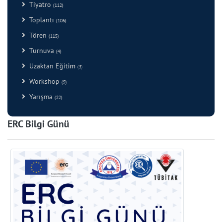
Tiyatro
(112)
Toplantı
(106)
Tören
(115)
Turnuva
(4)
Uzaktan Eğitim
(3)
Workshop
(9)
Yarışma
(22)
ERC Bilgi Günü