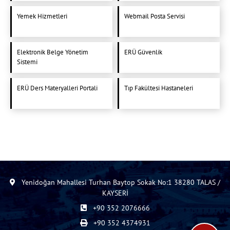
Yemek Hizmetleri
Webmail Posta Servisi
Elektronik Belge Yönetim
ERÜ Güvenlik
Sistemi
ERÜ Ders Materyalleri Portali
Tıp Fakültesi Hastaneleri
Yenidoğan Mahallesi Turhan Baytop Sokak No:1 38280 TALAS /
KAYSERİ
+90 352 2076666
+90 352 4374931