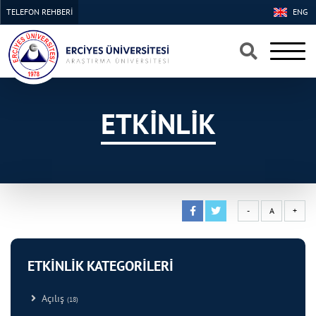
TELEFON REHBERİ
ENG
×
×
ETKİNLİK
-
A
+
ETKİNLİK KATEGORİLERİ
Açılış
(18)