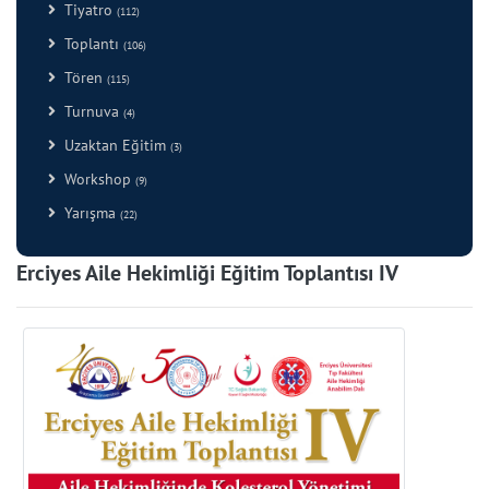
Tiyatro
(112)
Toplantı
(106)
Tören
(115)
Turnuva
(4)
Uzaktan Eğitim
(3)
Workshop
(9)
Yarışma
(22)
Erciyes Aile Hekimliği Eğitim Toplantısı IV