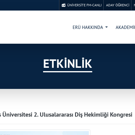
ÜNİVERSİTE FM-CANLI
ADAY ÖĞRENCİ
ERÜ HAKKINDA
AKADEM
ETKİNLİK
s Üniversitesi 2. Ulusalararası Diş Hekimliği Kongresi