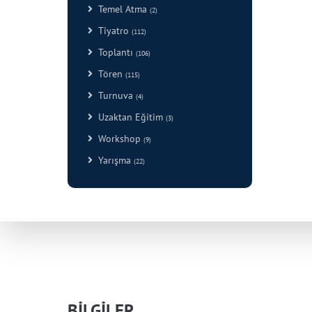
Temel Atma
(2)
Tiyatro
(112)
Toplantı
(106)
Tören
(115)
Turnuva
(4)
Uzaktan Eğitim
(3)
Workshop
(9)
Yarışma
(22)
BİLGİLER