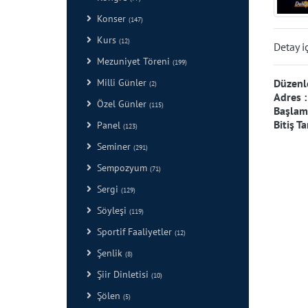
Konser
(147)
Kurs
(12)
Detay i
Mezuniyet Töreni
(199)
Düzenl
Milli Günler
(2)
Adres 
Özel Günler
(115)
Başlama
Bitiş Ta
Panel
(123)
Seminer
(291)
Sempozyum
(71)
Sergi
(129)
Söyleşi
(119)
Sportif Faaliyetler
(12)
Şenlik
(8)
Şiir Dinletisi
(10)
Şölen
(5)