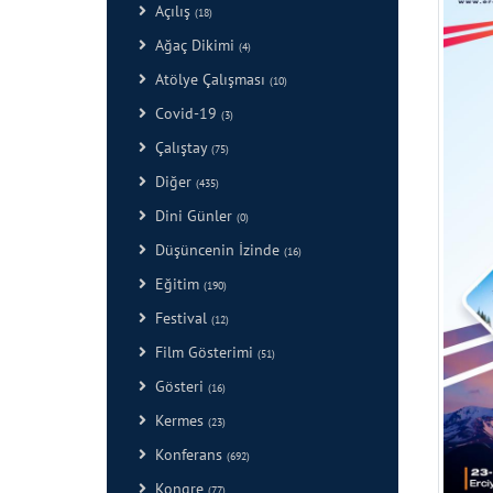
Açılış
(18)
Ağaç Dikimi
(4)
Atölye Çalışması
(10)
Covid-19
(3)
Çalıştay
(75)
Diğer
(435)
Dini Günler
(0)
Düşüncenin İzinde
(16)
Eğitim
(190)
Festival
(12)
Film Gösterimi
(51)
Gösteri
(16)
Kermes
(23)
Konferans
(692)
Kongre
(77)