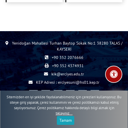
Yenidoğan Mahallesi Turhan Baytop Sokak No:1 38280 TALAS /
KAYSERİ
+90 352 2076666
+90 352 4374931
kik@erciyes.edu.tr
KEP Adresi : erciyesuni@hs01.kep.tr
Sitemizden en iyi şekilde faydalanabilmeniz için çerezleri kullanıyoruz. Bu
siteye giriş yaparak, çerez kullanımını ve çerez politikamızı kabul etmiş
sayılıyorsunuz. Çerez politikamız hakkında detaylı bilgi almak için
2015 - 2026 © ERÜ Web İçerik Yönetim Sistemi
tıklayınız...
Erciyes Üniversitesi Bilgi İşlem Daire Başkanlığı Web Birimi
Tamam
;