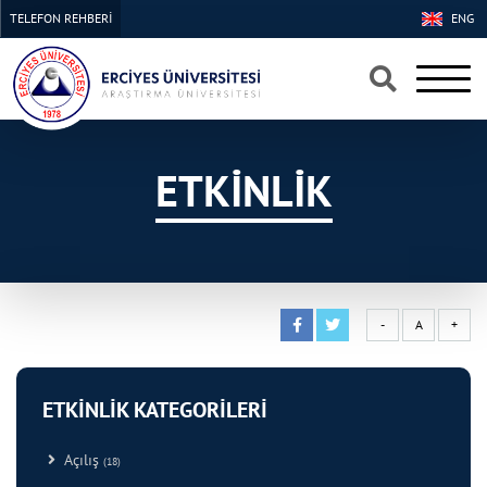
TELEFON REHBERİ
ENG
×
×
ETKİNLİK
-
A
+
ETKİNLİK KATEGORİLERİ
Açılış
(18)