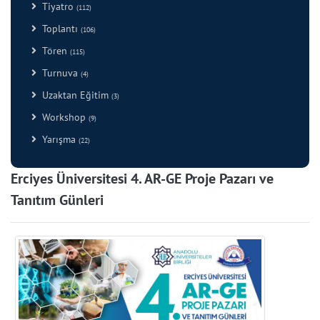
Tiyatro
(112)
Toplantı
(106)
Tören
(115)
Turnuva
(4)
Uzaktan Eğitim
(3)
Workshop
(9)
Yarışma
(22)
Erciyes Üniversitesi 4. AR-GE Proje Pazarı ve
Tanıtım Günleri