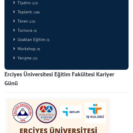
Tiyatro
(112)
Toplantı
(106)
Tören
(115)
Turnuva
(4)
Uzaktan Eğitim
(3)
Workshop
(9)
Yarışma
(22)
Erciyes Üniversitesi Eğitim Fakültesi Kariyer
Günü