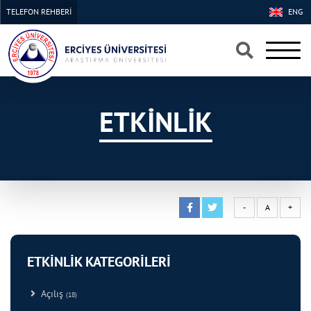
TELEFON REHBERİ
ENG
×
×
ETKİNLİK
-
A
+
ETKİNLİK KATEGORİLERİ
Açılış
(18)