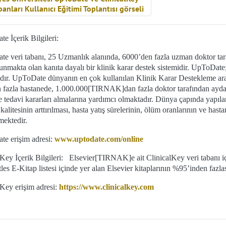
e İçerik Bilgileri:
e veri tabanı, 25 Uzmanlık alanında, 6000’den fazla uzman doktor tara
unmakta olan kanıta dayalı bir klinik karar destek sistemidir. UpToDate; 
dır. UpToDate dünyanın en çok kullanılan Klinik Karar Destekleme araç
 fazla hastanede, 1.000.000[TIRNAK]dan fazla doktor tarafından ayda 
ve tedavi kararları almalarına yardımcı olmaktadır. Dünya çapında yapı
kalitesinin arttırılması, hasta yatış sürelerinin, ölüm oranlarının ve has
mektedir.
e erişim adresi:
www.uptodate.com/online
Key İçerik Bilgileri:
Elsevier[TIRNAK]e ait ClinicalKey veri tabanı içi
les E-Kitap listesi içinde yer alan Elsevier kitaplarının %95’inden faz
lKey erişim adresi:
https://www.clinicalkey.com