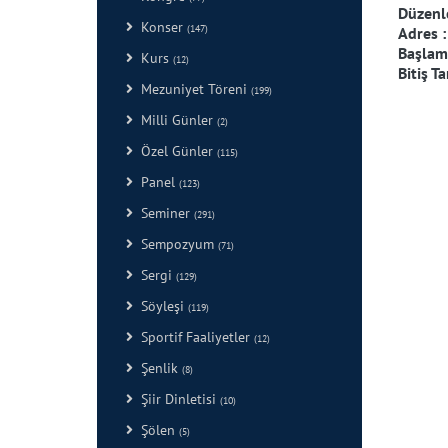
Düzenl
Konser
(147)
Adres 
Başlama
Kurs
(12)
Bitiş Ta
Mezuniyet Töreni
(199)
Milli Günler
(2)
Özel Günler
(115)
Panel
(123)
Seminer
(291)
Sempozyum
(71)
Sergi
(129)
Söyleşi
(119)
Sportif Faaliyetler
(12)
Şenlik
(8)
Şiir Dinletisi
(10)
Şölen
(5)