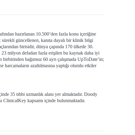
fından hazırlanan 10.500’den fazla konu içeriğine
sürekli güncellenen, kanıta dayalı bir klinik bilgi
larından birisidir, dünya çapında 170 ülkede 30.
23 milyon defadan fazla erişilen bu kaynak daha iyi
lan birbirinden bağımsız 60 ayrı çalışmada UpToDate’in;
tane harcamaların azaltılmasına yaptığı olumlu etkiler
nde 35 tıbbi uzmanlık alanı yer almaktadır. Doody
lası ClinicalKey kapsamı içinde bulunmaktadır.