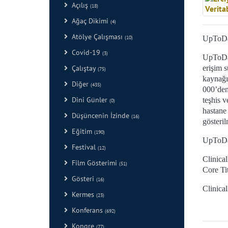
Açılış
(18)
Ağaç Dikimi
(4)
Atölye Çalışması
(10)
UpToDat
Covid-19
(3)
UpToDat
Çalıştay
erişim s
(75)
kaynağı
Diğer
(435)
000’den
Dini Günler
teşhis 
(0)
hastane 
Düşüncenin İzinde
(16)
gösteril
Eğitim
(190)
UpToDat
Festival
(12)
Clinical
Film Gösterimi
(51)
Core Tit
Gösteri
(16)
Clinica
Kermes
(23)
Konferans
(692)
Kongre
(77)