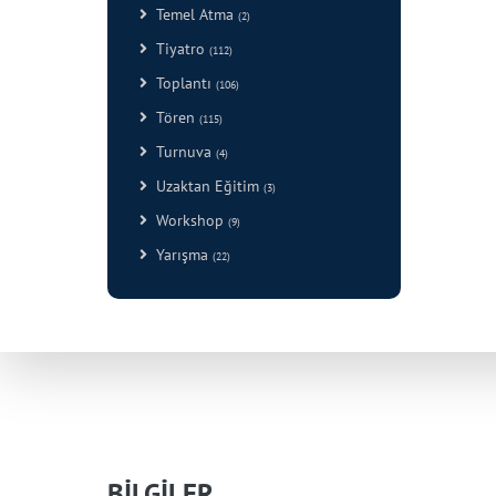
Temel Atma
(2)
Tiyatro
(112)
Toplantı
(106)
Tören
(115)
Turnuva
(4)
Uzaktan Eğitim
(3)
Workshop
(9)
Yarışma
(22)
BİLGİLER