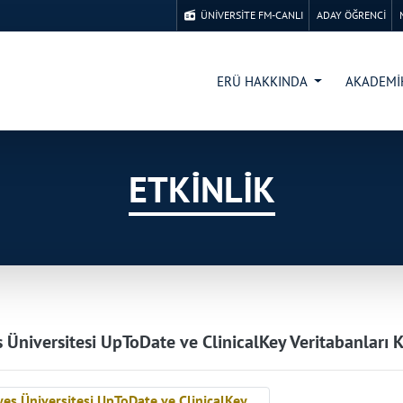
ÜNİVERSİTE FM-CANLI
ADAY ÖĞRENCİ
ERÜ HAKKINDA
AKADEM
ETKİNLİK
s Üniversitesi UpToDate ve ClinicalKey Veritabanları Ku