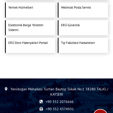
Yemek Hizmetleri
Webmail Posta Servisi
Elektronik Belge Yönetim
ERÜ Güvenlik
Sistemi
ERÜ Ders Materyalleri Portali
Tıp Fakültesi Hastaneleri
Yenidoğan Mahallesi Turhan Baytop Sokak No:1 38280 TALAS /
KAYSERİ
+90 352 2076666
+90 352 4374931