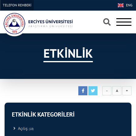
TELEFON REHBERİ
ENG
×
×
ETKİNLİK
-
A
+
ETKİNLİK KATEGORİLERİ
Açılış
(18)