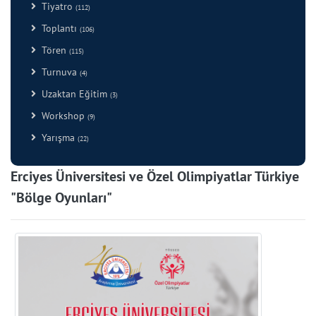
Tiyatro
(112)
Toplantı
(106)
Tören
(115)
Turnuva
(4)
Uzaktan Eğitim
(3)
Workshop
(9)
Yarışma
(22)
Erciyes Üniversitesi ve Özel Olimpiyatlar Türkiye
"Bölge Oyunları"