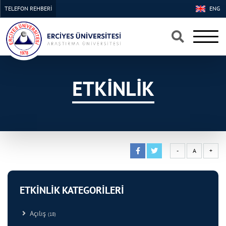
TELEFON REHBERİ
ENG
×
×
ETKİNLİK
-
A
+
ETKİNLİK KATEGORİLERİ
Açılış
(18)