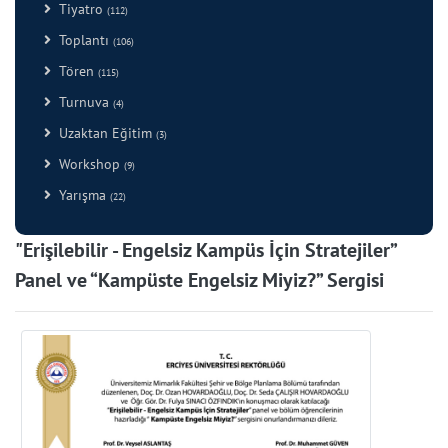
Tiyatro
(112)
Toplantı
(106)
Tören
(115)
Turnuva
(4)
Uzaktan Eğitim
(3)
Workshop
(9)
Yarışma
(22)
"Erişilebilir - Engelsiz Kampüs İçin Stratejiler”
Panel ve “Kampüste Engelsiz Miyiz?” Sergisi