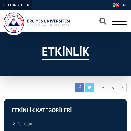
TELEFON REHBERİ
ENG
×
×
ETKİNLİK
-
A
+
ETKİNLİK KATEGORİLERİ
Açılış
(18)