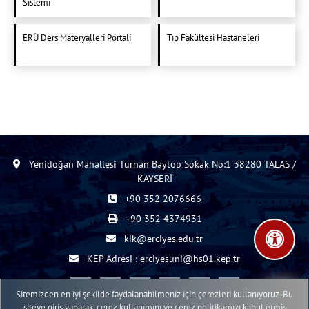
Sistemi
ERÜ Ders Materyalleri Portali
Tıp Fakültesi Hastaneleri
Yenidoğan Mahallesi Turhan Baytop Sokak No:1 38280 TALAS /
KAYSERİ
+90 352 2076666
+90 352 4374931
kik@erciyes.edu.tr
KEP Adresi : erciyesuni@hs01.kep.tr
Sitemizden en iyi şekilde faydalanabilmeniz için çerezleri kullanıyoruz. Bu
siteye giriş yaparak, çerez kullanımını ve çerez politikamızı kabul etmiş