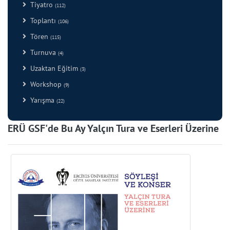
Tiyatro
(112)
Toplantı
(106)
Tören
(115)
Turnuva
(4)
Uzaktan Eğitim
(3)
Workshop
(9)
Yarışma
(22)
ERÜ GSF'de Bu Ay Yalçın Tura ve Eserleri Üzerine