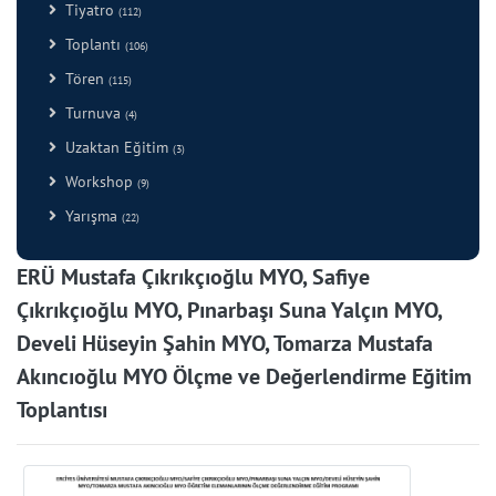
Tiyatro
(112)
Toplantı
(106)
Tören
(115)
Turnuva
(4)
Uzaktan Eğitim
(3)
Workshop
(9)
Yarışma
(22)
ERÜ Mustafa Çıkrıkçıoğlu MYO, Safiye
Çıkrıkçıoğlu MYO, Pınarbaşı Suna Yalçın MYO,
Develi Hüseyin Şahin MYO, Tomarza Mustafa
Akıncıoğlu MYO Ölçme ve Değerlendirme Eğitim
Toplantısı