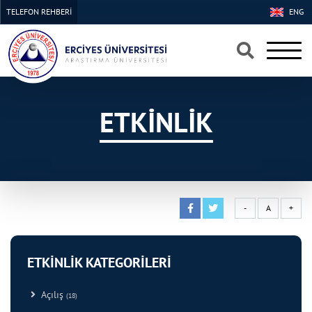
TELEFON REHBERİ
ENG
×
×
ETKİNLİK
-
A
+
ETKİNLİK KATEGORİLERİ
Açılış
(18)