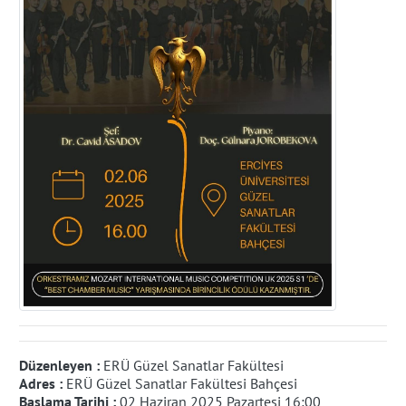
Düzenleyen :
ERÜ Güzel Sanatlar Fakültesi
Adres :
ERÜ Güzel Sanatlar Fakültesi Bahçesi
Başlama Tarihi :
02 Haziran 2025 Pazartesi 16:00