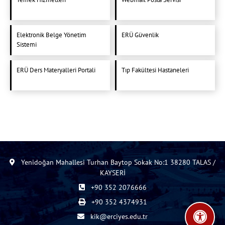
Elektronik Belge Yönetim
ERÜ Güvenlik
Sistemi
ERÜ Ders Materyalleri Portali
Tıp Fakültesi Hastaneleri
Yenidoğan Mahallesi Turhan Baytop Sokak No:1 38280 TALAS /
KAYSERİ
+90 352 2076666
+90 352 4374931
kik@erciyes.edu.tr