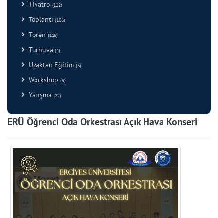
Tiyatro
(112)
Toplantı
(106)
Tören
(115)
Turnuva
(4)
Uzaktan Eğitim
(3)
Workshop
(9)
Yarışma
(22)
ERÜ Öğrenci Oda Orkestrası Açık Hava Konseri