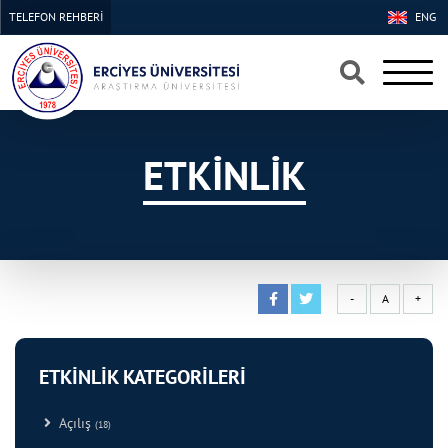
TELEFON REHBERİ
ENG
×
×
ETKİNLİK
-
A
+
ETKİNLİK KATEGORİLERİ
Açılış
(18)