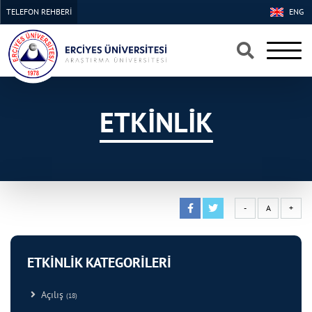
TELEFON REHBERİ
ENG
×
×
ETKİNLİK
-
A
+
ETKİNLİK KATEGORİLERİ
Açılış
(18)