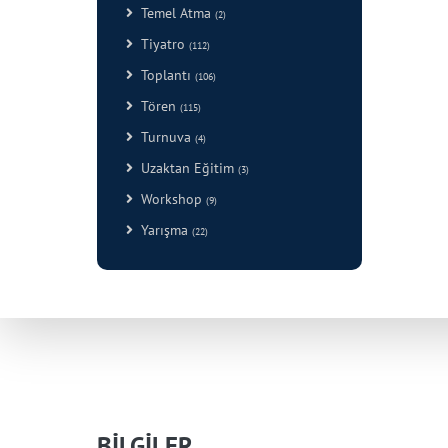
Temel Atma
(2)
Tiyatro
(112)
Toplantı
(106)
Tören
(115)
Turnuva
(4)
Uzaktan Eğitim
(3)
Workshop
(9)
Yarışma
(22)
BİLGİLER