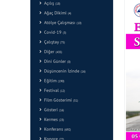
Açılış
(18)
Ağaç Dikimi
(4)
Atölye Çalışması
(10)
Covid-19
(3)
Çalıştay
(75)
Diğer
(435)
Dini Günler
(0)
Düşüncenin İzinde
(16)
Eğitim
(190)
Festival
(12)
Film Gösterimi
(51)
Gösteri
(16)
Kermes
(23)
Konferans
(692)
Kongre
(77)