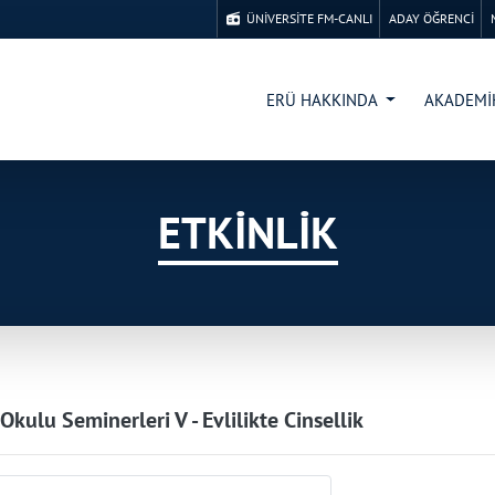
ÜNİVERSİTE FM-CANLI
ADAY ÖĞRENCİ
ERÜ HAKKINDA
AKADEM
ETKİNLİK
 Okulu Seminerleri V - Evlilikte Cinsellik