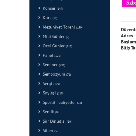
Konser
(147)
Kurs
(12)
Mezuniyet Töreni
(199)
Düzenl
Adres 
Milli Günler
(2)
Başlama
Özel Günler
(115)
Bitiş Ta
Panel
(123)
Seminer
(291)
Sempozyum
(71)
Sergi
(129)
Söyleşi
(119)
Sportif Faaliyetler
(12)
Şenlik
(8)
Şiir Dinletisi
(10)
Şölen
(5)