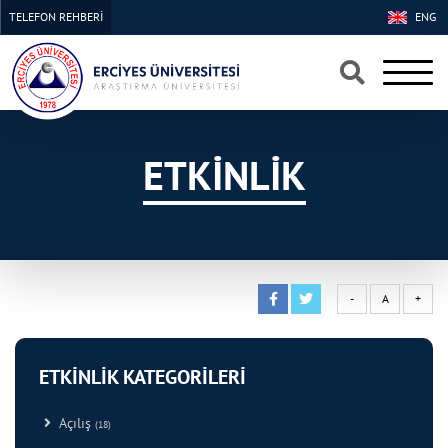
TELEFON REHBERİ
ENG
×
×
ETKİNLİK
-
A
+
ETKİNLİK KATEGORİLERİ
Açılış
(18)