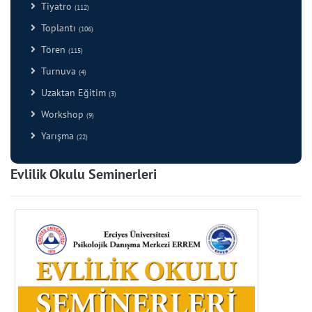
Tiyatro
(112)
Toplantı
(106)
Tören
(115)
Turnuva
(4)
Uzaktan Eğitim
(3)
Workshop
(9)
Yarışma
(22)
Evlilik Okulu Seminerleri