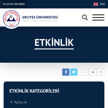
TELEFON REHBERİ
ENG
×
×
ETKİNLİK
-
A
+
ETKİNLİK KATEGORİLERİ
Açılış
(18)