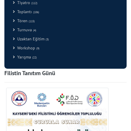
Tiyatro
(112)
Toplantı
(106)
Tören
(115)
Turnuva
(4)
Uzaktan Eğitim
(3)
Workshop
(9)
Yarışma
(22)
Filistin Tanıtım Günü