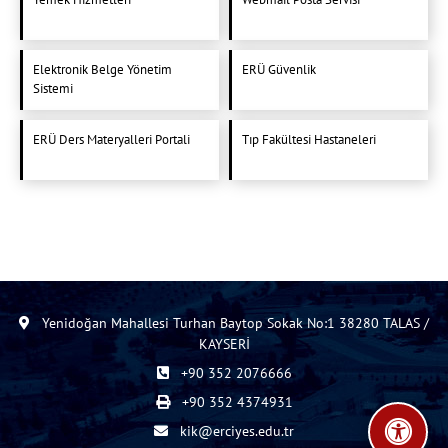
Elektronik Belge Yönetim
ERÜ Güvenlik
Sistemi
ERÜ Ders Materyalleri Portali
Tıp Fakültesi Hastaneleri
Yenidoğan Mahallesi Turhan Baytop Sokak No:1 38280 TALAS /
KAYSERİ
+90 352 2076666
+90 352 4374931
kik@erciyes.edu.tr