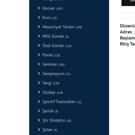
Konser
(147)
Kurs
(12)
Düzenl
Mezuniyet Töreni
(199)
Adres 
Milli Günler
Başlama
(2)
Bitiş Ta
Özel Günler
(115)
Panel
(123)
Seminer
(291)
Sempozyum
(71)
Sergi
(129)
Söyleşi
(119)
Sportif Faaliyetler
(12)
Şenlik
(8)
Şiir Dinletisi
(10)
Şölen
(5)