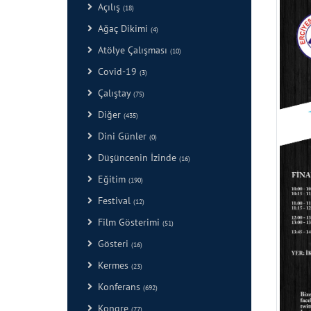
Açılış
(18)
Ağaç Dikimi
(4)
Atölye Çalışması
(10)
Covid-19
(3)
Çalıştay
(75)
Diğer
(435)
Dini Günler
(0)
Düşüncenin İzinde
(16)
Eğitim
(190)
Festival
(12)
Film Gösterimi
(51)
Gösteri
(16)
Kermes
(23)
Konferans
(692)
Kongre
(77)