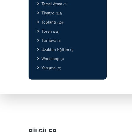
Temel Atma
(2)
Tiyatro
(112)
Toplantı
(106)
Tören
(115)
Turnuva
(4)
Uzaktan Eğitim
(3)
Workshop
(9)
Yarışma
(22)
BİLGİLER