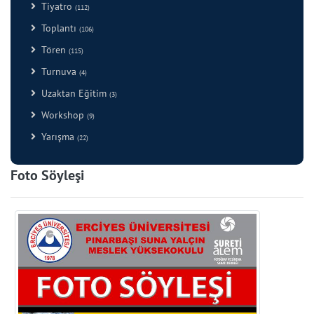
Tiyatro
(112)
Toplantı
(106)
Tören
(115)
Turnuva
(4)
Uzaktan Eğitim
(3)
Workshop
(9)
Yarışma
(22)
Foto Söyleşi