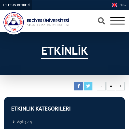
TELEFON REHBERİ
ENG
×
×
ETKİNLİK
-
A
+
ETKİNLİK KATEGORİLERİ
Açılış
(18)