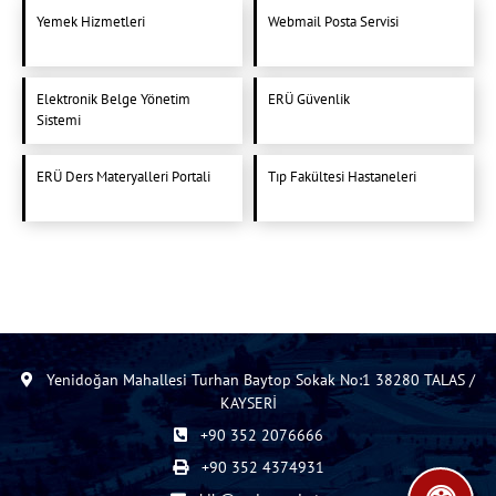
Yemek Hizmetleri
Webmail Posta Servisi
Elektronik Belge Yönetim
ERÜ Güvenlik
Sistemi
ERÜ Ders Materyalleri Portali
Tıp Fakültesi Hastaneleri
Yenidoğan Mahallesi Turhan Baytop Sokak No:1 38280 TALAS /
KAYSERİ
+90 352 2076666
+90 352 4374931