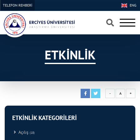
TELEFON REHBERİ
ENG
×
×
ETKİNLİK
-
A
+
ETKİNLİK KATEGORİLERİ
Açılış
(18)