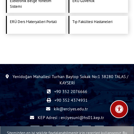
Elektronik Belge Yönetim
ERÜ Güvenlik
Sistemi
ERÜ Ders Materyalleri Portali
Tıp Fakültesi Hastaneleri
Yenidoğan Mahallesi Turhan Baytop Sokak No:1 38280 TALAS /
KAYSERİ
+90 352 2076666
+90 352 4374931
kik@erciyes.edu.tr
KEP Adresi : erciyesuni@hs01.kep.tr
Sitemizden en iyi şekilde faydalanabilmeniz için çerezleri kullanıyoruz. Bu