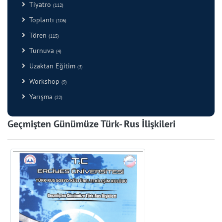
Tiyatro
(112)
Toplantı
(106)
Tören
(115)
Turnuva
(4)
Uzaktan Eğitim
(3)
Workshop
(9)
Yarışma
(22)
Geçmişten Günümüze Türk- Rus İlişkileri