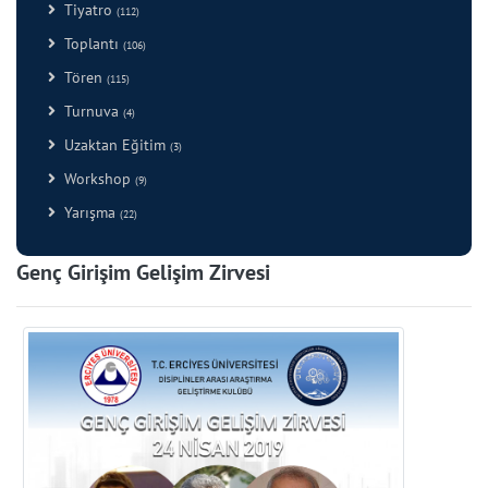
Tiyatro
(112)
Toplantı
(106)
Tören
(115)
Turnuva
(4)
Uzaktan Eğitim
(3)
Workshop
(9)
Yarışma
(22)
Genç Girişim Gelişim Zirvesi