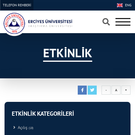
TELEFON REHBERİ
ENG
×
×
ETKİNLİK
-
A
+
ETKİNLİK KATEGORİLERİ
Açılış
(18)