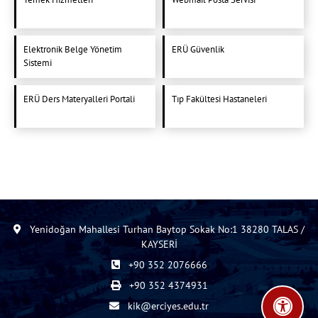
Elektronik Belge Yönetim
ERÜ Güvenlik
Sistemi
ERÜ Ders Materyalleri Portali
Tıp Fakültesi Hastaneleri
Yenidoğan Mahallesi Turhan Baytop Sokak No:1 38280 TALAS /
KAYSERİ
+90 352 2076666
+90 352 4374931
kik@erciyes.edu.tr