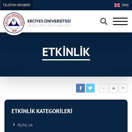
TELEFON REHBERİ
ENG
×
×
ETKİNLİK
-
A
+
ETKİNLİK KATEGORİLERİ
Açılış
(18)