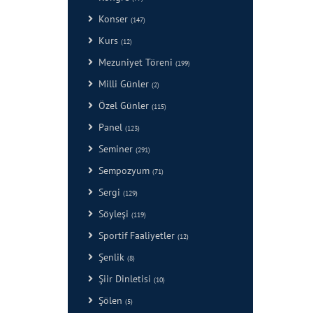
Konser
(147)
Kurs
(12)
Mezuniyet Töreni
(199)
Milli Günler
(2)
Özel Günler
(115)
Panel
(123)
Seminer
(291)
Sempozyum
(71)
Sergi
(129)
Söyleşi
(119)
Sportif Faaliyetler
(12)
Şenlik
(8)
Şiir Dinletisi
(10)
Şölen
(5)