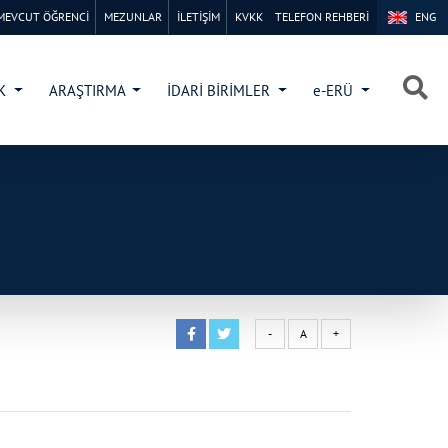
MEVCUT ÖĞRENCİ
MEZUNLAR
İLETİŞİM
KVKK
TELEFON REHBERİ
ENG
×
×
İK
ARAŞTIRMA
İDARİ BİRİMLER
e-ERÜ
-
A
+