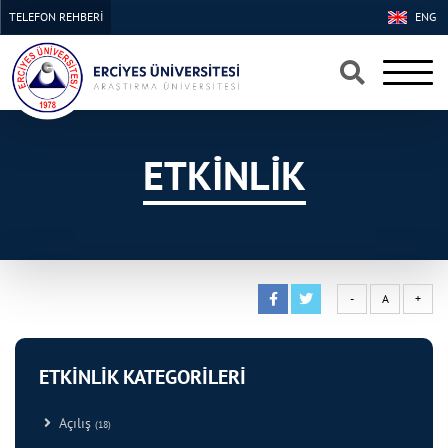
TELEFON REHBERİ
ENG
×
×
ETKİNLİK
-
A
+
ETKİNLİK KATEGORİLERİ
Açılış
(18)