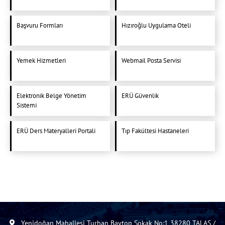
Başvuru Formları
Hızıroğlu Uygulama Oteli
Yemek Hizmetleri
Webmail Posta Servisi
Elektronik Belge Yönetim
ERÜ Güvenlik
Sistemi
ERÜ Ders Materyalleri Portali
Tıp Fakültesi Hastaneleri
Yenidoğan Mahallesi Turhan Baytop Sokak No:1 38280 TALAS /