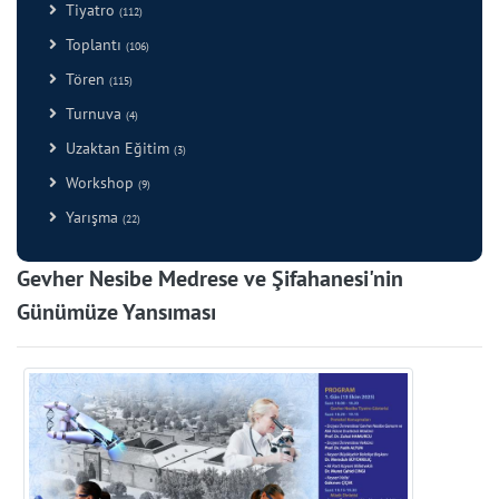
Tiyatro
(112)
Toplantı
(106)
Tören
(115)
Turnuva
(4)
Uzaktan Eğitim
(3)
Workshop
(9)
Yarışma
(22)
Gevher Nesibe Medrese ve Şifahanesi'nin
Günümüze Yansıması