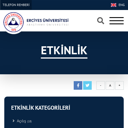
TELEFON REHBERİ
ENG
×
×
ETKİNLİK
-
A
+
ETKİNLİK KATEGORİLERİ
Açılış
(18)