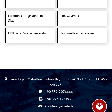
Elektronik Belge Yönetim
ERÜ Güvenlik
Sistemi
ERÜ Ders Materyalleri Portali
Tıp Fakültesi Hastaneleri
Yenidoğan Mahallesi Turhan Baytop Sokak No:1 38280 TALAS /
KAYSERİ
+90 352 2076666
+90 352 4374931
kik@erciyes.edu.tr