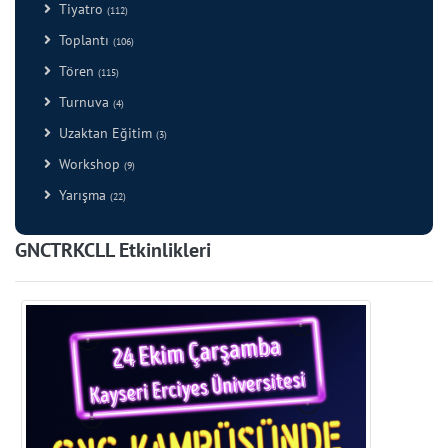
Tiyatro
(112)
Toplantı
(106)
Tören
(115)
Turnuva
(4)
Uzaktan Eğitim
(3)
Workshop
(9)
Yarışma
(22)
GNCTRKCLL Etkinlikleri