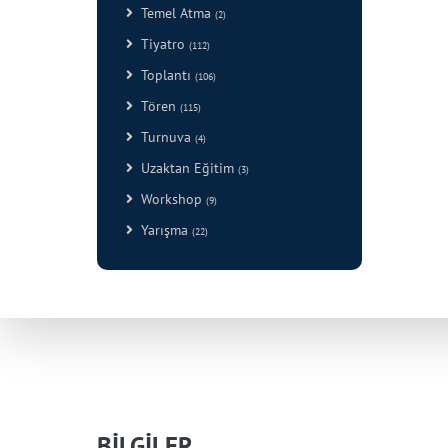
Temel Atma
(2)
Tiyatro
(112)
Toplantı
(106)
Tören
(115)
Turnuva
(4)
Uzaktan Eğitim
(3)
Workshop
(9)
Yarışma
(22)
BİLGİLER