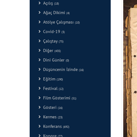
Açılış
(18)
Ağaç Dikimi
(4)
Atölye Çalışması
(10)
Covid-19
(3)
Çalıştay
(75)
Diğer
(435)
Dini Günler
(0)
Düşüncenin İzinde
(16)
Eğitim
(190)
Festival
(12)
Film Gösterimi
(51)
Gösteri
(16)
Kermes
(23)
Konferans
(692)
Kongre
(77)