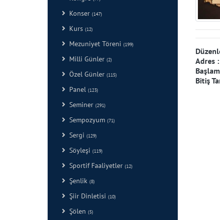
Konser
(147)
Kurs
(12)
Mezuniyet Töreni
(199)
Düzenl
Milli Günler
Adres 
(2)
Başlama
Özel Günler
(115)
Bitiş Ta
Panel
(123)
Seminer
(291)
Sempozyum
(71)
Sergi
(129)
Söyleşi
(119)
Sportif Faaliyetler
(12)
Şenlik
(8)
Şiir Dinletisi
(10)
Şölen
(5)