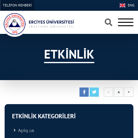
TELEFON REHBERİ
ENG
×
×
ETKİNLİK
-
A
+
ETKİNLİK KATEGORİLERİ
Açılış
(18)