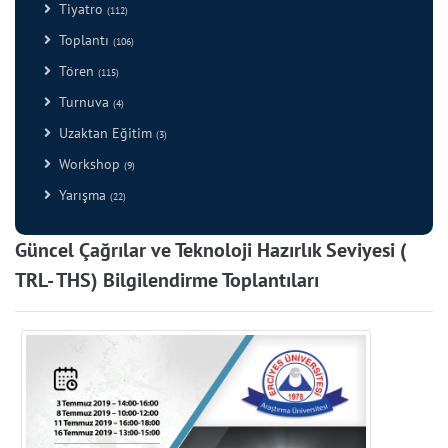
Tiyatro
(112)
Toplantı
(106)
Tören
(115)
Turnuva
(4)
Uzaktan Eğitim
(3)
Workshop
(9)
Yarışma
(22)
Güncel Çağrılar ve Teknoloji Hazırlık Seviyesi (
TRL- THS) Bilgilendirme Toplantıları